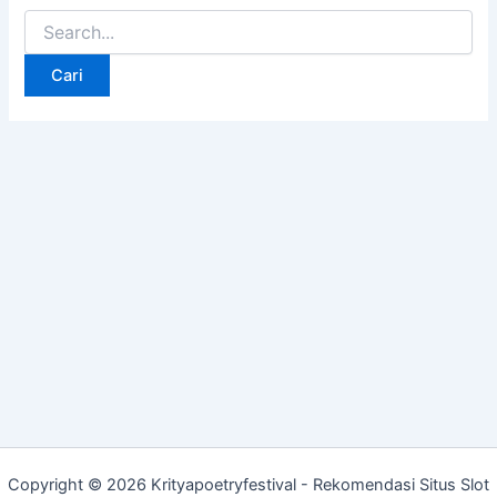
Cari
untuk:
Copyright © 2026 Krityapoetryfestival - Rekomendasi Situs Slot